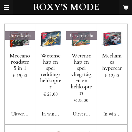
ROXY'S MODE
Ga
direct
naar
de
hoofdinhoud
Uitverkocht
Uitverkocht
Meccano
Wetensc
Wetensc
Mechani
roadster
hap en
hap en
cs
5 in 1
spel
spel
hypercar
reddings
vliegtuig
€ 15,00
€ 12,00
helikopte
en en
r
helikopte
rs
€ 28,00
€ 25,00
Uitverkocht
In winkelwagen
Uitverkocht
In winkelwag