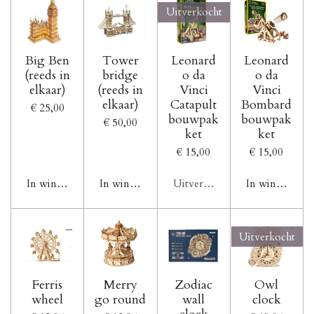
Uitverkocht
Big Ben
Tower
Leonard
Leonard
(reeds in
bridge
o da
o da
elkaar)
(reeds in
Vinci
Vinci
elkaar)
Catapult
Bombard
€ 25,00
bouwpak
bouwpak
€ 50,00
ket
ket
€ 15,00
€ 15,00
In winkelwagen
In winkelwagen
Uitverkocht
In winkelwag
Uitverkocht
Ferris
Merry
Zodiac
Owl
wheel
go round
wall
clock