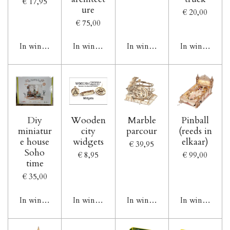
€ 17,95
ure
€ 20,00
€ 75,00
In winkelwagen
In winkelwagen
In winkelwagen
In winkelwag
Diy
Wooden
Marble
Pinball
miniatur
city
parcour
(reeds in
e house
widgets
elkaar)
€ 39,95
Soho
€ 8,95
€ 99,00
time
€ 35,00
In winkelwagen
In winkelwagen
In winkelwagen
In winkelwag