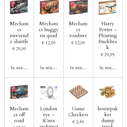
Mechani
Mechani
Mechani
Harry
cs
cs buggy
cs
Potter -
zwevend
en quad
roadster
Floating
e shuttle
Buckbea
€ 12,00
€ 12,00
k
€ 29,00
€ 29,95
In winkelwagen
In winkelwagen
In winkelwagen
In winkelwag
Mechani
London
Game
bouwpak
cs off
eye -
Checkers
ket
road
K'nex
dump
€ 2,50
architect
truck