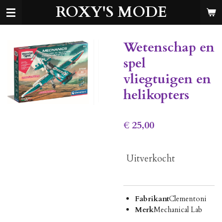
ROXY'S MODE
Ga
direct
naar
de
Wetenschap en
hoofdinhoud
spel
vliegtuigen en
helikopters
€ 25,00
Uitverkocht
Fabrikant
Clementoni
Merk
Mechanical Lab