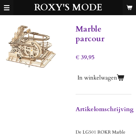
ROXY'S MODE
Ga
direct
naar
de
Marble
hoofdinhoud
parcour
€ 39,95
In winkelwagen
Artikelomschrijving
De LG501 ROKR Marble