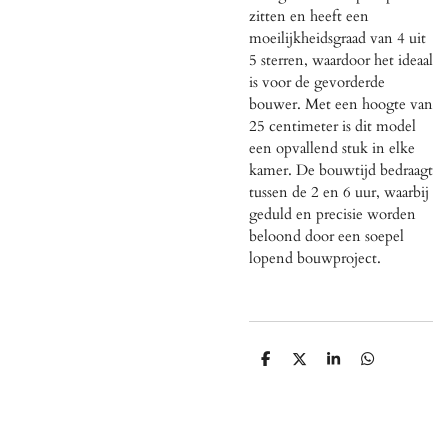
zitten en heeft een
moeilijkheidsgraad van 4 uit
5 sterren, waardoor het ideaal
is voor de gevorderde
bouwer. Met een hoogte van
25 centimeter is dit model
een opvallend stuk in elke
kamer. De bouwtijd bedraagt
tussen de 2 en 6 uur, waarbij
geduld en precisie worden
beloond door een soepel
lopend bouwproject.
D
D
S
D
e
e
h
e
l
e
a
l
e
l
r
e
n
e
n