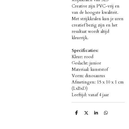
Creative zijn PVC-vrij en
van de hoogste kwaliteit.
Met strijkkralen kun je uren
creatief bezig zijn en het
resultaat wordt altijd
kleurrijk.
Specificaties:
Kleur: rood
Geslacht: junior
Materiaal: kunststof
Vorm: dinosaurus
Afmetingen: 15 x 10 x 1 cm
(LxBxD)
Leeftijd: vanaf 4 jaar
D
D
S
D
e
e
h
e
l
e
a
l
e
l
r
e