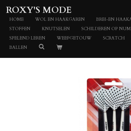
Ga
ROXY'S MODE
direct
naar
HOME
WOL EN HAAKGAREN
BREI-EN HAAK
de
STOFFEN
KNUTSELEN
SCHILDEREN OP NU
hoofdinhoud
SPELEND LEREN
WEEFGETOUW
SCRATCH
BALLEN