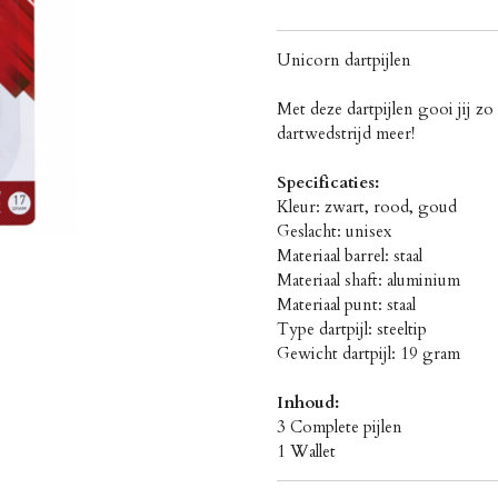
Unicorn dartpijlen
Met deze dartpijlen gooi jij z
dartwedstrijd meer!
Specificaties:
Kleur: zwart, rood, goud
Geslacht: unisex
Materiaal barrel: staal
Materiaal shaft: aluminium
Materiaal punt: staal
Type dartpijl: steeltip
Gewicht dartpijl: 19 gram
Inhoud:
3 Complete pijlen
1 Wallet