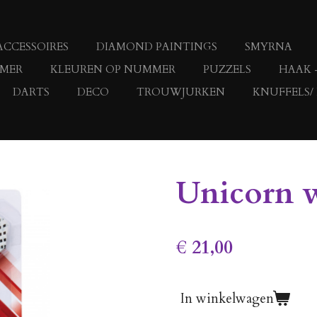
ACCESSOIRES
DIAMOND PAINTINGS
SMYRNA
MMER
KLEUREN OP NUMMER
PUZZELS
HAAK 
DARTS
DECO
TROUWJURKEN
KNUFFELS/
Unicorn w
€ 21,00
In winkelwagen