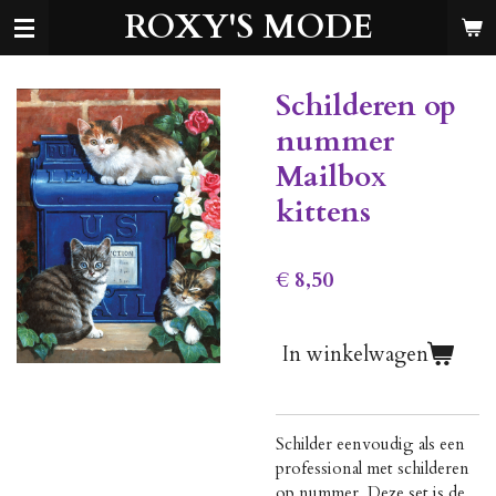
ROXY'S MODE
Ga
direct
naar
de
Schilderen op
hoofdinhoud
nummer
Mailbox
kittens
€ 8,50
In winkelwagen
Schilder eenvoudig als een
professional met schilderen
op nummer. Deze set is de