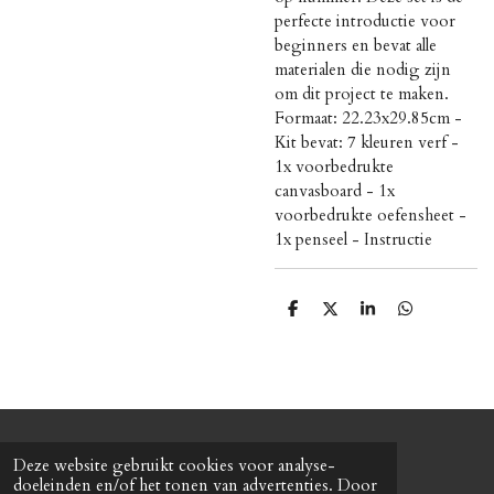
perfecte introductie voor
beginners en bevat alle
materialen die nodig zijn
om dit project te maken.
Formaat: 22.23x29.85cm -
Kit bevat: 7 kleuren verf -
1x voorbedrukte
canvasboard - 1x
voorbedrukte oefensheet -
1x penseel - Instructie
D
D
S
D
e
e
h
e
l
e
a
l
e
l
r
e
n
e
n
© 2020 - 2026 Roxy's mode
Deze website gebruikt cookies voor analyse-
Powered by
JouwWeb
doeleinden en/of het tonen van advertenties. Door