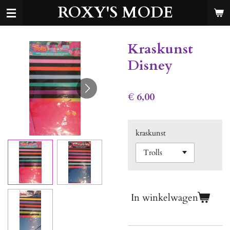
ROXY'S MODE
Ga
direct
naar
de
Kraskunst
hoofdinhoud
Disney
€ 6,00
kraskunst
In winkelwagen