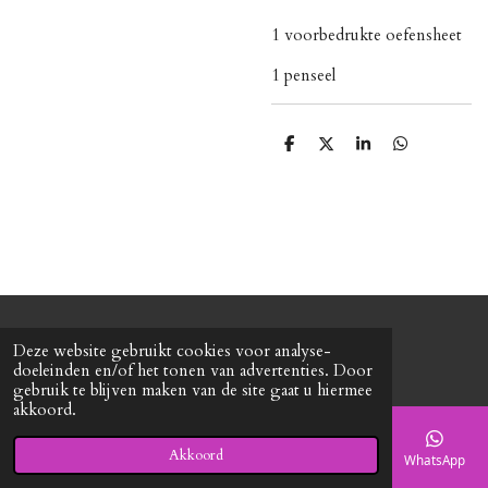
1 voorbedrukte oefensheet
1 penseel
D
D
S
D
e
e
h
e
l
e
a
l
e
l
r
e
n
e
n
© 2020 - 2026 Roxy's mode
Deze website gebruikt cookies voor analyse-
Powered by
JouwWeb
doeleinden en/of het tonen van advertenties. Door
gebruik te blijven maken van de site gaat u hiermee
akkoord.
Akkoord
E-mailadres
Telefoonnummer
Kaart
Facebook
WhatsApp