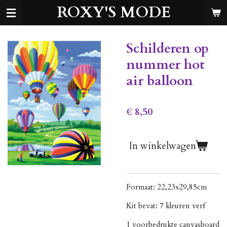
ROXY'S MODE
Ga
direct
naar
de
Schilderen op
hoofdinhoud
nummer hot
air balloon
€ 8,50
In winkelwagen
Formaat: 22,23x29,85cm
Kit bevat: 7 kleuren verf
1 voorbedrukte canvasboard