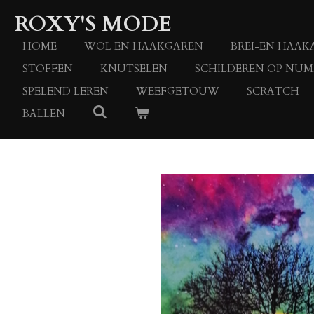
Ga
ROXY'S MODE
direct
naar
HOME
WOL EN HAAKGAREN
BREI-EN HAAK
de
STOFFEN
KNUTSELEN
SCHILDEREN OP NU
hoofdinhoud
SPELEND LEREN
WEEFGETOUW
SCRATCH
BALLEN