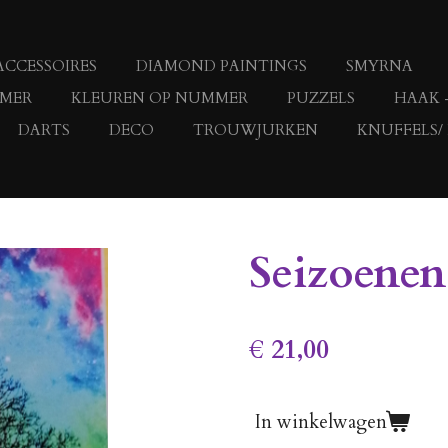
ACCESSOIRES
DIAMOND PAINTINGS
SMYRNA
MMER
KLEUREN OP NUMMER
PUZZELS
HAAK 
DARTS
DECO
TROUWJURKEN
KNUFFELS/
Seizoenen
€ 21,00
In winkelwagen