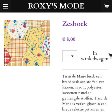
ROXY'S MODE
Ga
direct
naar
de
Zeshoek
hoofdinhoud
€ 8,00
In
winkelwagen
Tissu de Marie biedt een
breed scala aan stoffen van
katoen, rayon, polyester,
katoenen flanel en
gemengde stoffen. Tissu de
Marie is verkrijgbaar in een
brede selectie patronen en