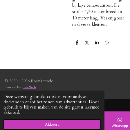
bij lage temperaturen. De
stof is 1,50 meter breed en
10 meter lang. Verkrijgbaar
in diverse kleuren.
D
D
S
D
e
e
h
e
l
e
a
l
e
l
r
e
n
e
n
© 2020 - 2026 Roxy's mode
Powered by
JouwWeb
Deze website gebruikt cookies voor analyse-
doeleinden en/of het tonen van advertenties. Door
gebruik te blijven maken van de site gaat u hiermee
akkoord.
Akkoord
E-mailadres
Telefoonnummer
Kaart
Facebook
WhatsApp