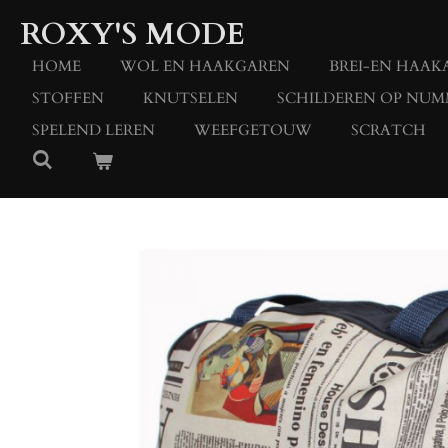
Ga
ROXY'S MODE
direct
naar
HOME
WOL EN HAAKGAREN
BREI-EN HAAK
de
STOFFEN
KNUTSELEN
SCHILDEREN OP NUM
hoofdinhoud
SPELEND LEREN
WEEFGETOUW
SCRATCH