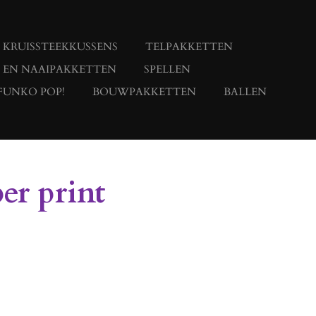
KRUISSTEEKKUSSENS
TELPAKKETTEN
- EN NAAIPAKKETTEN
SPELLEN
FUNKO POP!
BOUWPAKKETTEN
BALLEN
per print