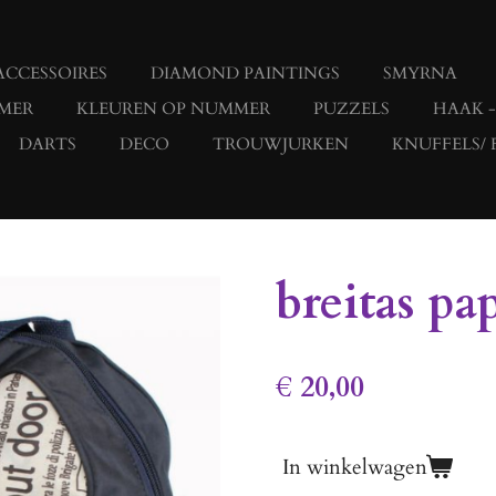
ACCESSOIRES
DIAMOND PAINTINGS
SMYRNA
MER
KLEUREN OP NUMMER
PUZZELS
HAAK 
DARTS
DECO
TROUWJURKEN
KNUFFELS/ 
breitas pa
€ 20,00
In winkelwagen