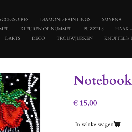
ACCESSOIRES
DIAMOND PAINTINGS
SMYRNA
MER
KLEUREN OP NUMMER
PUZZELS
HAAK 
DARTS
DECO
TROUWJURKEN
KNUFFELS/ 
Notebook
€ 15,00
In winkelwagen