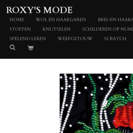
Ga
ROXY'S MODE
direct
naar
HOME
WOL EN HAAKGAREN
BREI-EN HAAK
de
STOFFEN
KNUTSELEN
SCHILDEREN OP NUM
hoofdinhoud
SPELEND LEREN
WEEFGETOUW
SCRATCH