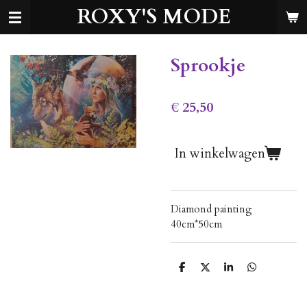
ROXY'S MODE
Ga
direct
naar
de
Sprookje
hoofdinhoud
€ 25,50
In winkelwagen
Diamond painting
40cm*50cm
D
D
S
D
e
e
h
e
l
e
a
l
e
l
r
e