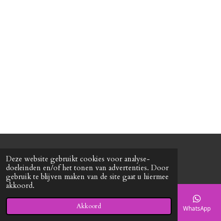
n
e
n
© 2020 - 2026 Roxy's mode
Deze website gebruikt cookies voor analyse-
Powered by
JouwWeb
doeleinden en/of het tonen van advertenties. Door
gebruik te blijven maken van de site gaat u hiermee
akkoord.
Akkoord
E-mailadres
Telefoonnummer
Kaart
Facebook
WhatsApp