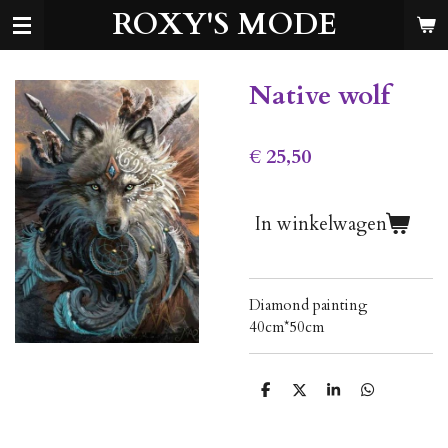
ROXY'S MODE
Ga
direct
naar
de
Native wolf
hoofdinhoud
€ 25,50
In winkelwagen
Diamond painting
40cm*50cm
D
D
S
D
e
e
h
e
l
e
a
l
e
l
r
e