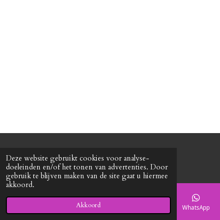
n
e
n
© 2020 - 2026 Roxy's mode
Deze website gebruikt cookies voor analyse-
Powered by
JouwWeb
doeleinden en/of het tonen van advertenties. Door
gebruik te blijven maken van de site gaat u hiermee
akkoord.
Akkoord
E-mailadres
Telefoonnummer
Kaart
Facebook
WhatsApp