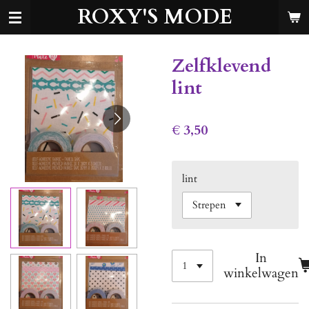
ROXY'S MODE
Ga
direct
naar
de
Zelfklevend
hoofdinhoud
lint
€ 3,50
lint
In
winkelwagen