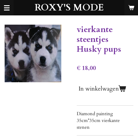
ROXY'S MODE
Ga
direct
naar
de
vierkante
hoofdinhoud
steentjes
Husky pups
€ 18,00
In winkelwagen
Diamond painting
35cm*35cm vierkante
stenen