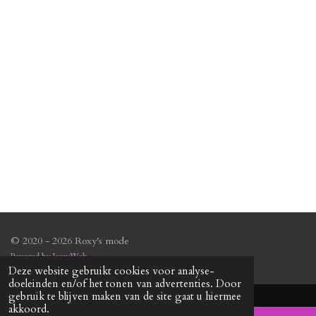
n
e
n
© 2020 - 2026 Roxy's mode
Powered by
JouwWeb
Deze website gebruikt cookies voor analyse-
doeleinden en/of het tonen van advertenties. Door
gebruik te blijven maken van de site gaat u hiermee
akkoord.