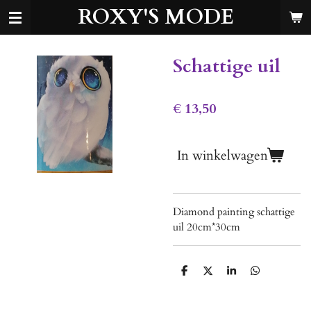
ROXY'S MODE
Ga
direct
naar
de
Schattige uil
hoofdinhoud
€ 13,50
In winkelwagen
Diamond painting schattige
uil 20cm*30cm
D
D
S
D
e
e
h
e
l
e
a
l
e
l
r
e