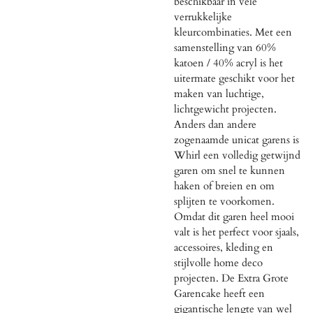
beschikbaar in vele
verrukkelijke
kleurcombinaties. Met een
samenstelling van 60%
katoen / 40% acryl is het
uitermate geschikt voor het
maken van luchtige,
lichtgewicht projecten.
Anders dan andere
zogenaamde unicat garens is
Whirl een volledig getwijnd
garen om snel te kunnen
haken of breien en om
splijten te voorkomen.
Omdat dit garen heel mooi
valt is het perfect voor sjaals,
accessoires, kleding en
stijlvolle home deco
projecten. De Extra Grote
Garencake heeft een
gigantische lengte van wel