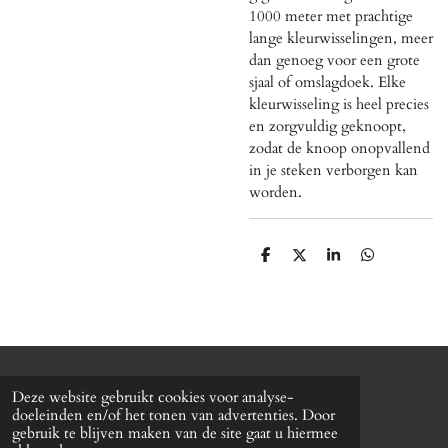
1000 meter met prachtige
lange kleurwisselingen, meer
dan genoeg voor een grote
sjaal of omslagdoek. Elke
kleurwisseling is heel precies
en zorgvuldig geknoopt,
zodat de knoop onopvallend
in je steken verborgen kan
worden.
D
D
S
D
e
e
h
e
l
e
a
l
e
l
r
e
n
e
n
© 2020 - 2026 Roxy's mode
Deze website gebruikt cookies voor analyse-
Powered by
JouwWeb
doeleinden en/of het tonen van advertenties. Door
gebruik te blijven maken van de site gaat u hiermee