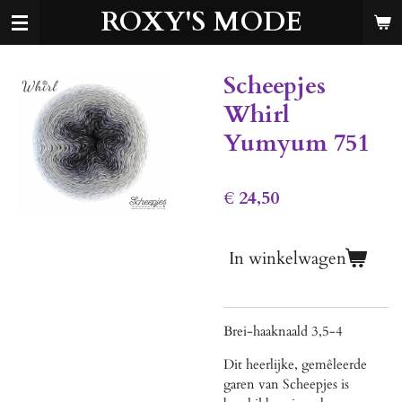
ROXY'S MODE
Ga
direct
naar
de
Scheepjes
hoofdinhoud
Whirl
Yumyum 751
€ 24,50
In winkelwagen
Brei-haaknaald 3,5-4
Dit heerlijke, gemêleerde
garen van Scheepjes is