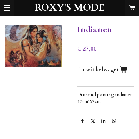
ROXY'S MODE
Ga
direct
naar
de
Indianen
hoofdinhoud
€ 27,00
In winkelwagen
Diamond painting indianen
47cm*57cm
D
D
S
D
e
e
h
e
l
e
a
l
e
l
r
e