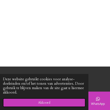
n
e
n
© 2020 - 2026 Roxy's mode
Deze website gebruikt cookies voor analyse-
Powered by
JouwWeb
doeleinden en/of het tonen van advertenties. Door
gebruik te blijven maken van de site gaat u hiermee
akkoord.
Akkoord
E-mailadres
Telefoonnummer
Kaart
Facebook
WhatsApp