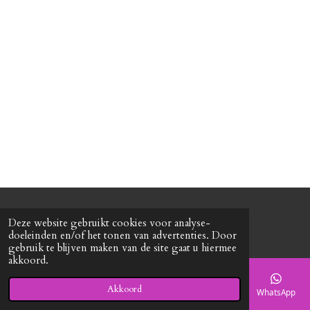
n
e
n
© 2020 - 2026 Roxy's mode
Deze website gebruikt cookies voor analyse-
Powered by
JouwWeb
doeleinden en/of het tonen van advertenties. Door
gebruik te blijven maken van de site gaat u hiermee
akkoord.
Akkoord
E-mailadres
Telefoonnummer
Kaart
Facebook
WhatsApp