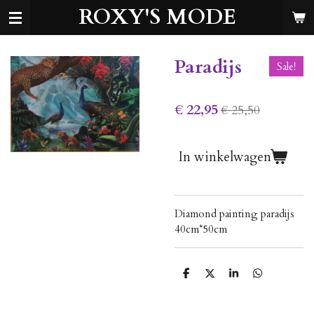
ROXY'S MODE
Ga
direct
naar
de
Paradijs
Sale!
hoofdinhoud
€ 22,95
€ 25,50
In winkelwagen
Diamond painting paradijs
40cm*50cm
D
D
S
D
e
e
h
e
l
e
a
l
e
l
r
e