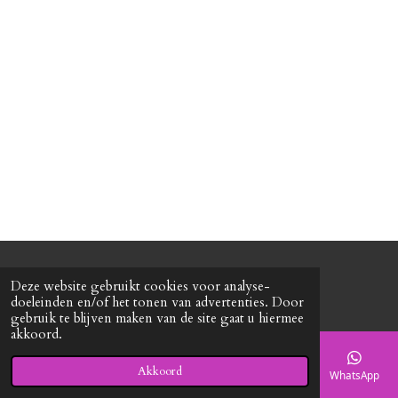
n
e
n
© 2020 - 2026 Roxy's mode
Deze website gebruikt cookies voor analyse-
Powered by
JouwWeb
doeleinden en/of het tonen van advertenties. Door
gebruik te blijven maken van de site gaat u hiermee
akkoord.
Akkoord
E-mailadres
Telefoonnummer
Kaart
Facebook
WhatsApp