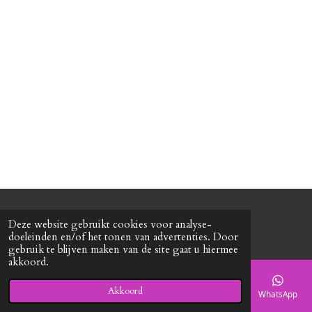
n
e
n
© 2020 - 2026 Roxy's mode
Deze website gebruikt cookies voor analyse-
Powered by
JouwWeb
doeleinden en/of het tonen van advertenties. Door
gebruik te blijven maken van de site gaat u hiermee
akkoord.
Akkoord
E-mailadres
Telefoonnummer
Kaart
Facebook
WhatsApp