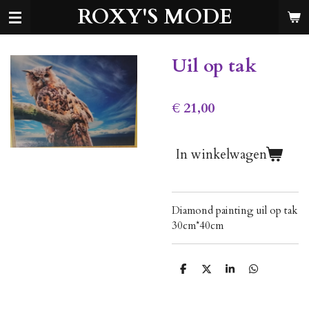
ROXY'S MODE
Ga
direct
naar
de
Uil op tak
hoofdinhoud
€ 21,00
In winkelwagen
Diamond painting uil op tak
30cm*40cm
D
D
S
D
e
e
h
e
l
e
a
l
e
l
r
e