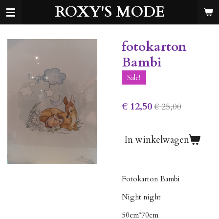
ROXY'S MODE
Ga
direct
naar
de
fotokarton
hoofdinhoud
Bambi
Sale!
€ 12,50
€ 25,00
In winkelwagen
Fotokarton Bambi
Night night
50cm*70cm