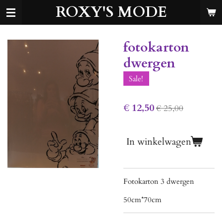
ROXY'S MODE
Ga
direct
naar
de
fotokarton
hoofdinhoud
dwergen
Sale!
€ 12,50
€ 25,00
In winkelwagen
Fotokarton 3 dwergen
50cm*70cm