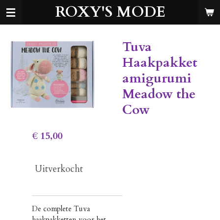
ROXY'S MODE
Ga
direct
naar
de
Tuva
hoofdinhoud
Haakpakket
amigurumi
Meadow the
Cow
€ 15,00
Uitverkocht
De complete Tuva
haakpakketten voor het