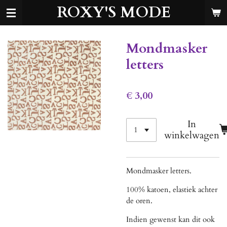
ROXY'S MODE
Ga
direct
naar
de
Mondmasker
hoofdinhoud
letters
€ 3,00
In
winkelwagen
Mondmasker letters.
100% katoen, elastiek achter
de oren.
Indien gewenst kan dit ook