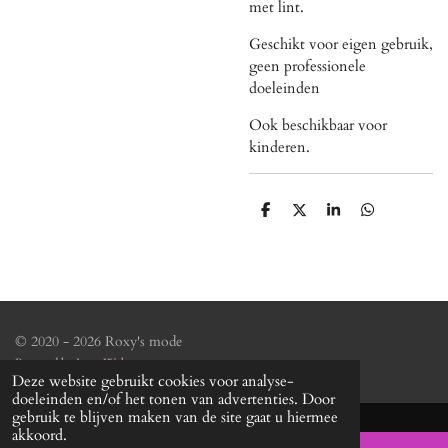
met lint.
Geschikt voor eigen gebruik,
geen professionele
doeleinden
Ook beschikbaar voor
kinderen.
D
D
S
D
e
e
h
e
l
e
a
l
e
l
r
e
n
e
n
© 2020 - 2026 Roxy's mode
Powered by
JouwWeb
Deze website gebruikt cookies voor analyse-
doeleinden en/of het tonen van advertenties. Door
gebruik te blijven maken van de site gaat u hiermee
akkoord.