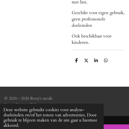
met lint.
Geschikt voor eigen gebruik,
geen professionele
doeleinden
Ook beschikbaar voor
kinderen.
D
D
S
D
e
e
h
e
l
e
a
l
e
l
r
e
n
e
n
© 2020 - 2026 Roxy's mode
Powered by
JouwWeb
Deze website gebruikt cookies voor analyse-
doeleinden en/of het tonen van advertenties. Door
gebruik te blijven maken van de site gaat u hiermee
akkoord.