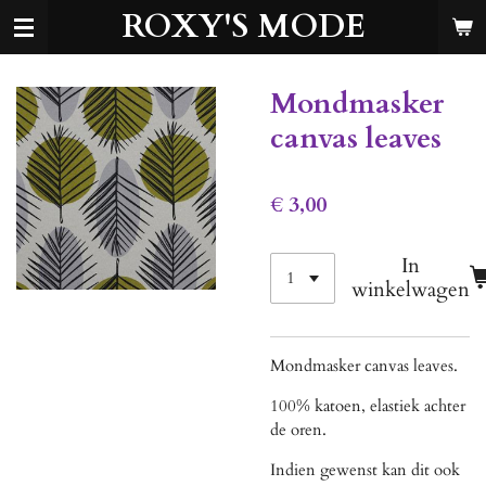
ROXY'S MODE
Ga
direct
naar
de
Mondmasker
hoofdinhoud
canvas leaves
€ 3,00
In
winkelwagen
Mondmasker canvas leaves.
100% katoen, elastiek achter
de oren.
Indien gewenst kan dit ook