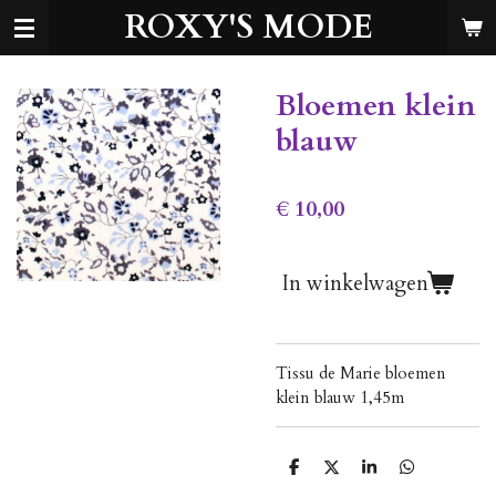
ROXY'S MODE
Ga
direct
naar
de
Bloemen klein
hoofdinhoud
blauw
€ 10,00
In winkelwagen
Tissu de Marie bloemen
klein blauw 1,45m
D
D
S
D
e
e
h
e