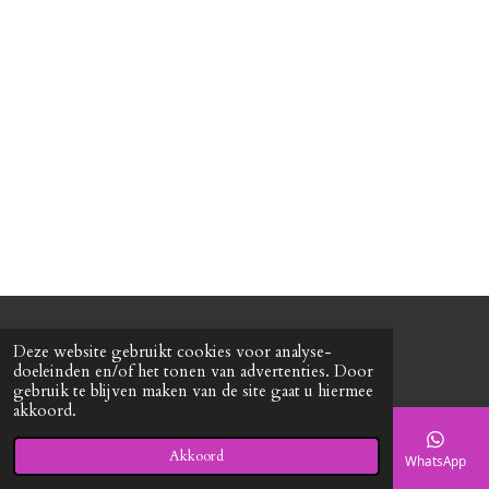
l
e
a
l
e
l
r
e
n
e
n
© 2020 - 2026 Roxy's mode
Deze website gebruikt cookies voor analyse-
Powered by
JouwWeb
doeleinden en/of het tonen van advertenties. Door
gebruik te blijven maken van de site gaat u hiermee
akkoord.
Akkoord
E-mailadres
Telefoonnummer
Kaart
Facebook
WhatsApp