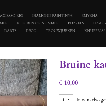
ACCESSOIRES
DIAMOND PAINTINGS
SMYRNA
MMER
KLEUREN OP NUMMER
PUZZELS
HAAK 
DARTS
DECO
TROUWJURKEN
KNUFFELS/
Bruine ka
€ 10,00
In winkelwage