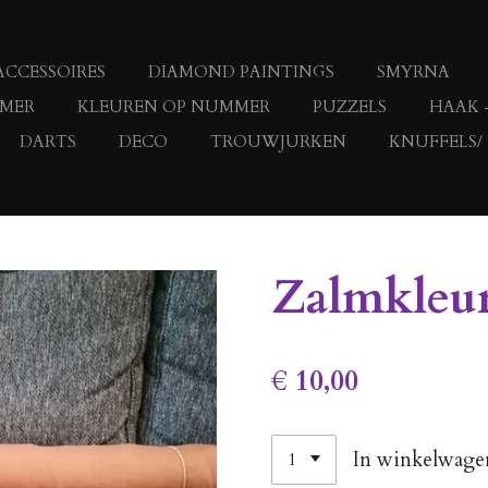
ACCESSOIRES
DIAMOND PAINTINGS
SMYRNA
MMER
KLEUREN OP NUMMER
PUZZELS
HAAK 
DARTS
DECO
TROUWJURKEN
KNUFFELS/
Zalmkleur
€ 10,00
In winkelwage