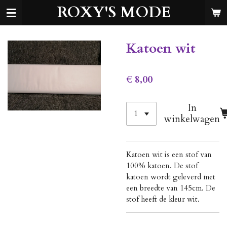
ROXY'S MODE
Ga
direct
naar
de
Katoen wit
hoofdinhoud
€ 8,00
In
winkelwagen
Katoen wit is een stof van
100% katoen. De stof
katoen wordt geleverd met
een breedte van 145cm. De
stof heeft de kleur wit.