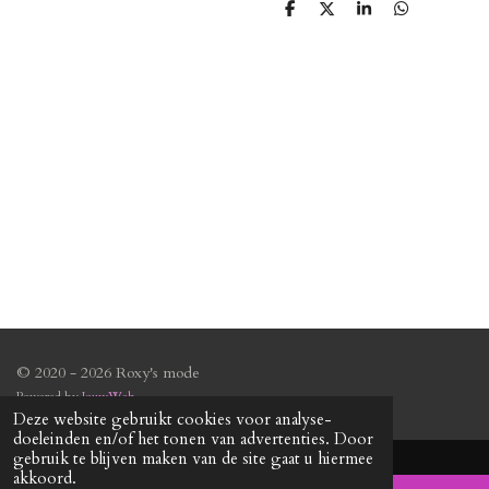
D
D
S
D
e
e
h
e
l
e
a
l
e
l
r
e
n
e
n
© 2020 - 2026 Roxy's mode
Powered by
JouwWeb
Deze website gebruikt cookies voor analyse-
doeleinden en/of het tonen van advertenties. Door
gebruik te blijven maken van de site gaat u hiermee
akkoord.