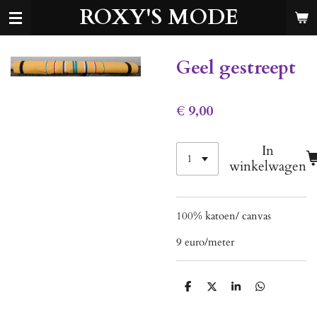
ROXY'S MODE
Ga
direct
naar
de
Geel gestreept
hoofdinhoud
€ 9,00
In
winkelwagen
100% katoen/ canvas
9 euro/meter
D
D
S
D
e
e
h
e
l
e
a
l