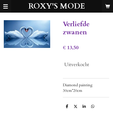
ROXY'S MODE
Ga
direct
naar
de
Verliefde
hoofdinhoud
zwanen
€ 13,50
Uitverkocht
Diamond painting
30cm*20cm
D
D
S
D
e
e
h
e