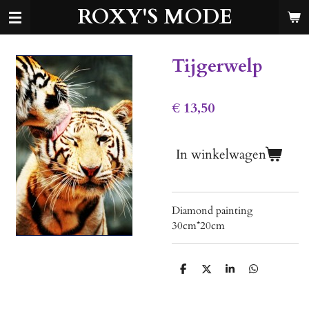
ROXY'S MODE
Ga
direct
naar
de
Tijgerwelp
hoofdinhoud
€ 13,50
In winkelwagen
Diamond painting
30cm*20cm
D
D
S
D
e
e
h
e
l
e
a
l
e
l
r
e