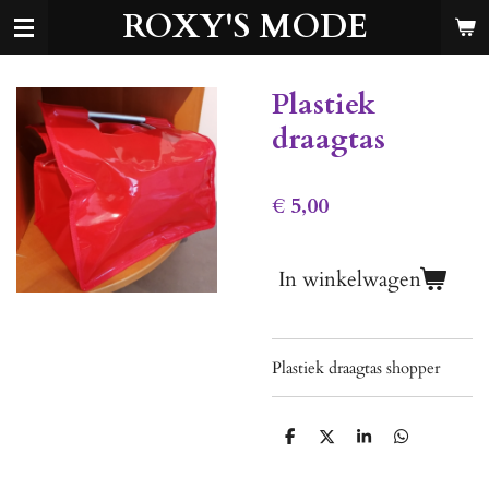
ROXY'S MODE
Ga
direct
naar
de
Plastiek
hoofdinhoud
draagtas
€ 5,00
In winkelwagen
Plastiek draagtas shopper
D
D
S
D
e
e
h
e
l
e
a
l