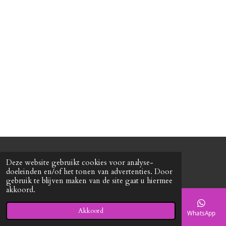
l
e
a
l
e
l
r
e
n
e
n
© 2020 - 2026 Roxy's mode
Deze website gebruikt cookies voor analyse-
Powered by
JouwWeb
doeleinden en/of het tonen van advertenties. Door
gebruik te blijven maken van de site gaat u hiermee
akkoord.
Akkoord
E-mailadres
Telefoonnummer
Kaart
Facebook
WhatsApp