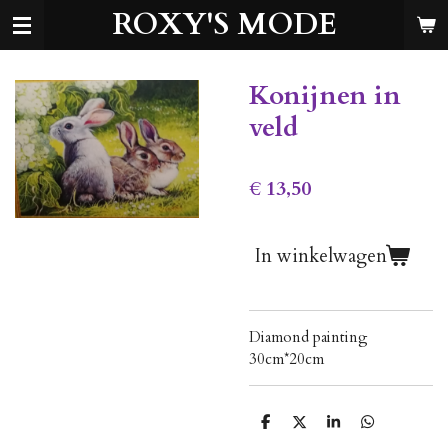
ROXY'S MODE
Ga
direct
naar
de
Konijnen in
hoofdinhoud
veld
€ 13,50
In winkelwagen
Diamond painting
30cm*20cm
D
D
S
D
e
e
h
e