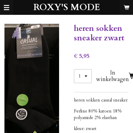
ROXY'S MODE
Ga
direct
naar
de
heren sokken
hoofdinhoud
sneaker zwart
€ 5,95
In
winkelwagen
heren sokken casual sneaker
Ferline 80% katoen 18%
polyamide 2% elasthan
kleur: zwart