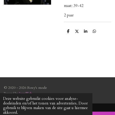
maat: 39-42
2 paar
D
D
S
D
e
e
h
e
l
e
a
l
e
l
r
e
n
e
n
© 2020 - 2026 Roxy's mode
Powered by
JouwWeb
Deze website gebruikt cookies voor analyse-
doeleinden en/of het tonen van advertenties. Door
gebruik te blijven maken van de site gaat u hiermee
akkoord.