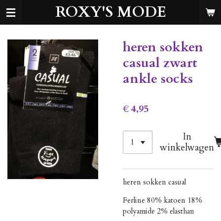
ROXY'S MODE
Ga
direct
naar
de
heren sokken
hoofdinhoud
casual zwart
ankle socks
€ 4,95
In
winkelwagen
heren sokken casual
Ferline 80% katoen 18%
polyamide 2% elasthan