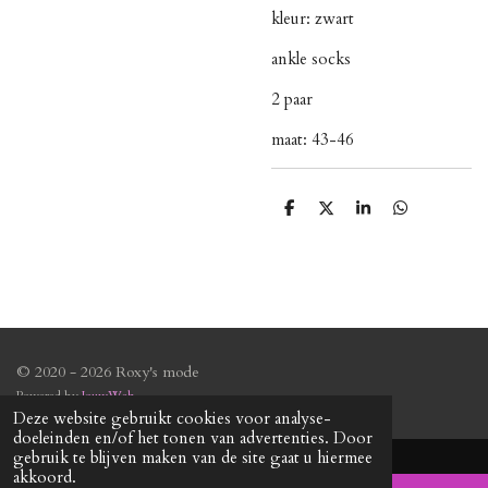
kleur: zwart
ankle socks
2 paar
maat: 43-46
D
D
S
D
e
e
h
e
l
e
a
l
e
l
r
e
n
e
n
© 2020 - 2026 Roxy's mode
Powered by
JouwWeb
Deze website gebruikt cookies voor analyse-
doeleinden en/of het tonen van advertenties. Door
gebruik te blijven maken van de site gaat u hiermee
akkoord.