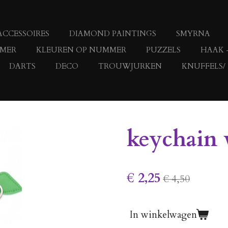
ACCESSOIRES
DIAMOND PAINTINGS
SMYRNA
MMER
KLEUREN OP NUMMER
PUZZELS
HAAK 
DARTS
DECO
TROUWJURKEN
KNUFFELS/
keychain w
€ 2,25
€ 4,50
In winkelwagen