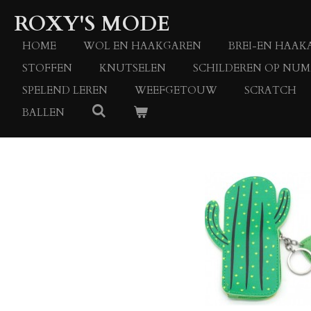
Ga
ROXY'S MODE
direct
naar
HOME
WOL EN HAAKGAREN
BREI-EN HAAK
de
STOFFEN
KNUTSELEN
SCHILDEREN OP NU
hoofdinhoud
SPELEND LEREN
WEEFGETOUW
SCRATCH
BALLEN