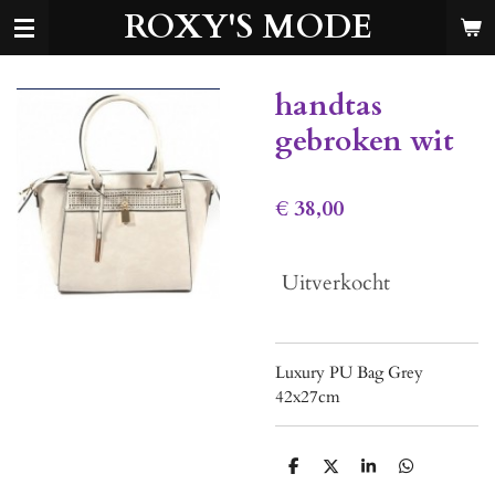
ROXY'S MODE
Ga
direct
naar
de
handtas
hoofdinhoud
gebroken wit
€ 38,00
Uitverkocht
Luxury PU Bag Grey
42x27cm
D
D
S
D
e
e
h
e