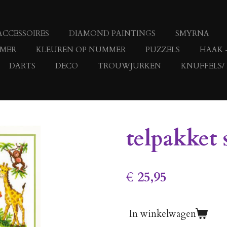
ACCESSOIRES
DIAMOND PAINTINGS
SMYRNA
MMER
KLEUREN OP NUMMER
PUZZELS
HAAK 
DARTS
DECO
TROUWJURKEN
KNUFFELS/
telpakket 
€ 25,95
In winkelwagen