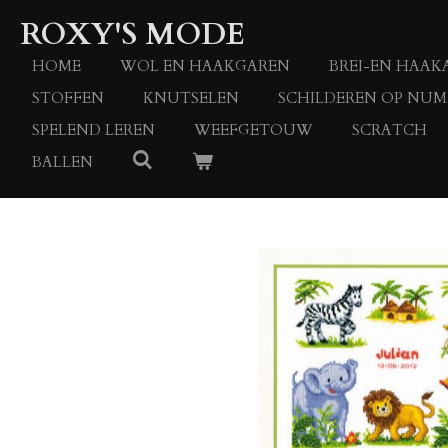
Ga
ROXY'S MODE
direct
naar
HOME
WOL EN HAAKGAREN
BREI-EN HAAK
de
STOFFEN
KNUTSELEN
SCHILDEREN OP NU
hoofdinhoud
SPELEND LEREN
WEEFGETOUW
SCRATCH
BALLEN