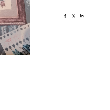
D
D
S
e
e
h
l
e
a
e
l
r
n
e