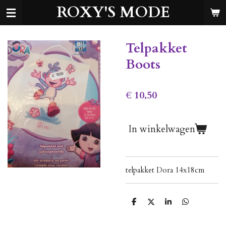
ROXY'S MODE
Ga
direct
naar
de
Telpakket
hoofdinhoud
Boots
€ 10,50
In winkelwagen
telpakket Dora 14x18cm
D
D
S
D
e
e
h
e
l
e
a
l