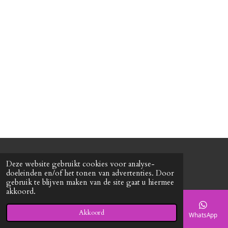
e
l
r
e
n
e
n
© 2020 - 2026 Roxy's mode
Deze website gebruikt cookies voor analyse-
Powered by
JouwWeb
doeleinden en/of het tonen van advertenties. Door
gebruik te blijven maken van de site gaat u hiermee
akkoord.
Akkoord
E-mailadres
Telefoonnummer
Kaart
Facebook
WhatsApp