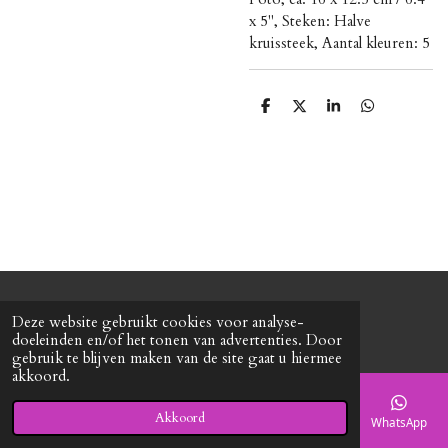
x 5", Steken: Halve
kruissteek, Aantal kleuren: 5
D
D
S
D
e
e
h
e
l
e
a
l
e
l
r
e
n
e
n
© 2020 - 2026 Roxy's mode
Deze website gebruikt cookies voor analyse-
Powered by
JouwWeb
doeleinden en/of het tonen van advertenties. Door
gebruik te blijven maken van de site gaat u hiermee
akkoord.
Akkoord
E-mailadres
Telefoonnummer
Kaart
Facebook
WhatsApp