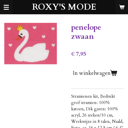
ROXY'S MODE
Ga
direct
naar
de
penelope
hoofdinhoud
zwaan
€ 7,95
In winkelwagen
Stramienen kit, Bedrukt
grof stramien: 100%
katoen, Dik garen: 100%
acryl, 26 steken/10 cm,
Werkwijze in 8 talen, Naald,
Foto, ca. 16 x 12.5 cm / 6.4"