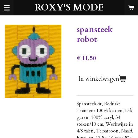
ROXY'S MODE
Ga
direct
naar
de
spansteek
hoofdinhoud
robot
€ 11,50
In winkelwagen
Spansteekkit, Bedrukt
stramien: 100% katoen, Dik
garen: 100% acryl, 34
steken/10 cm, Werkwijze in
4/8 talen, Telpatroon, Naald,
Foto, ca. 12.5 x 16 cm / 5" x