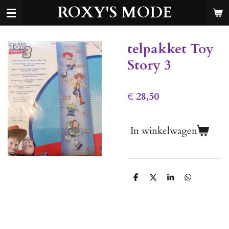
ROXY'S MODE
Ga
direct
naar
de
telpakket Toy
hoofdinhoud
Story 3
€ 28,50
In winkelwagen
D
D
S
D
e
e
h
e
l
e
a
l
e
l
r
e
n
e
n