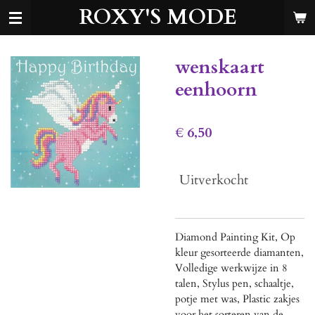
ROXY'S MODE
Ga
direct
naar
de
wenskaart
hoofdinhoud
eenhoorn
€ 6,50
Uitverkocht
Diamond Painting Kit, Op
kleur gesorteerde diamanten,
Volledige werkwijze in 8
talen, Stylus pen, schaaltje,
potje met was, Plastic zakjes
voor het sorteren van de