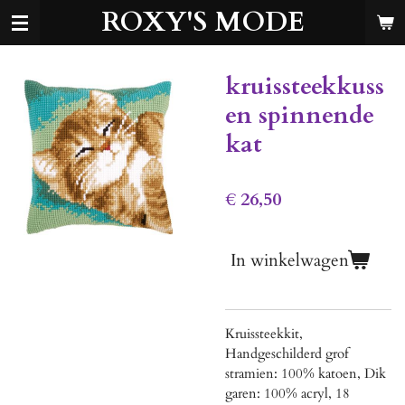
ROXY'S MODE
Ga
direct
naar
de
kruissteekkuss
hoofdinhoud
en spinnende
kat
€ 26,50
In winkelwagen
Kruissteekkit,
Handgeschilderd grof
stramien: 100% katoen, Dik
garen: 100% acryl, 18