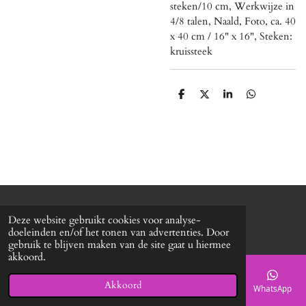
steken/10 cm, Werkwijze in
4/8 talen, Naald, Foto, ca. 40
x 40 cm / 16" x 16", Steken:
kruissteek
D
D
S
D
e
e
h
e
l
e
a
l
e
l
r
e
n
e
n
© 2020 - 2026 Roxy's mode
Deze website gebruikt cookies voor analyse-
Powered by
JouwWeb
doeleinden en/of het tonen van advertenties. Door
gebruik te blijven maken van de site gaat u hiermee
akkoord.
Akkoord
E-mailadres
Telefoonnummer
Kaart
Facebook
WhatsApp