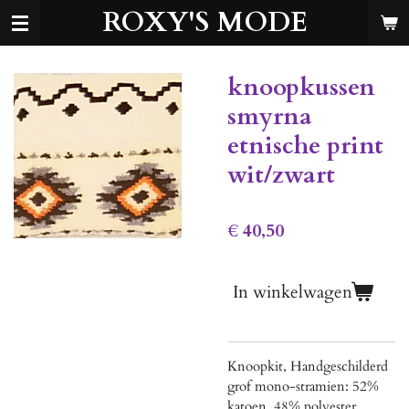
ROXY'S MODE
Ga
direct
naar
de
knoopkussen
hoofdinhoud
smyrna
etnische print
wit/zwart
€ 40,50
In winkelwagen
Knoopkit, Handgeschilderd
grof mono-stramien: 52%
katoen, 48% polyester,