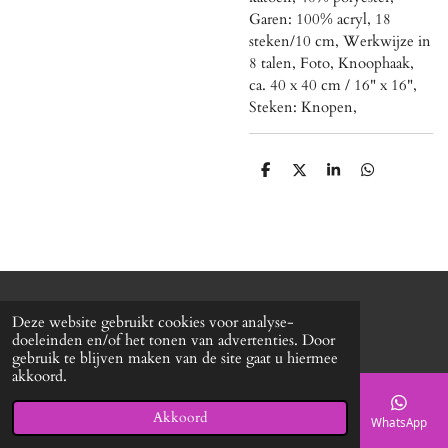
Garen: 100% acryl, 18
steken/10 cm, Werkwijze in
8 talen, Foto, Knoophaak,
ca. 40 x 40 cm / 16" x 16",
Steken: Knopen,
D
D
S
D
e
e
h
e
l
e
a
l
e
l
r
e
n
e
n
© 2020 - 2026 Roxy's mode
Deze website gebruikt cookies voor analyse-
Powered by
JouwWeb
doeleinden en/of het tonen van advertenties. Door
gebruik te blijven maken van de site gaat u hiermee
akkoord.
Akkoord
E-mailadres
Telefoonnummer
Kaart
Facebook
WhatsApp